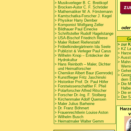
>
Musikverleger B. C. Breitkopf
> Brocken-Autor C. F. Schröder
> Mathematiker W. A. Förstemann
>
Kamtschatka-Forscher J. Kegel
>
Physiker Harry Dember
>
Komponist Wolfgang Zeller
oder
> Bildhauer Paul Einecke
> Schriftsteller Rudolf Hagelstange
>
USA-Bischof Friedrich Reese
Ge
> Maler Robert Riefenstahl
> zur K
>
Fröbelkindergärtnerin Ida Seele
>
KZ La
>
Publizist & Verleger Paul Carus
>
Harze
>
Wilhelm Knop – Entdecker der
> Ausst
Hydrokultur
>
Mahn-
>
Hans Reinboth – Maler, Dichter
Wernig
und Heimatforscher
>
Gehei
> Chemiker Albert Baur (Gernrode)
>
Georg
> Kunstflieger Fritz Jaschinski
dem B
> Historiker Prof. Dr. Paul Höfer
>
Die M
>
Forstwissenschaftler F. Pfeil
Halber
>
Polarforscher Alfred Ritscher
> Die e
>
Forscher Dr.-Ing. F. Stolberg
>
Der S
> Kirchenmaler Adolf Quensen
> Maler Julius Barheine
> Dr. Franz Böhmert
Harze
>
Frauenrechtlerin Louise Aston
v
> Wilhelm Busch
>
Heimatmaler Walter Gemm