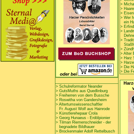
>
Micha
>
Haare
>
Eisen
> Wer h
ein Ha
>
Erfin
>
Landm
Dehne,
> Tradi
Staßfu
> Zündh
>
Alter
>
Harz 
>
Harze
>
Die H
> Die F
oder bei
Harz
> Schulreformator Neander
> GutsMuths aus Quedlinburg
>
Freiherren von dem Bussche
>
Roswitha
von Gandersheim
>
Altertumswissenschaftler
Fr. August Wolf aus Hainrode
> Künstlerehepaar Crola
> Georg Hunaeus - Erdölpionier
> Tilman Riemenschneider - der
begnadete Bildhauer
> Brockenmaler Adolf Rettelbusch