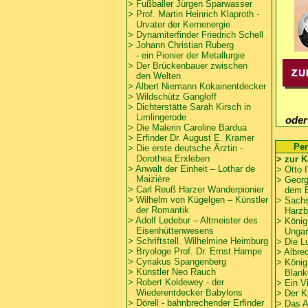
> Fußballer Jürgen Sparwasser
> Prof. Martin Heinrich Klaproth -
Urvater der Kernenergie
> Dynamiterfinder Friedrich Schell
>
Johann Christian Ruberg
- ein Pionier der Metallurgie
>
Der Brückenbauer zwischen
den Welten
>
Albert Niemann Kokainentdecker
>
Wildschütz Gangloff
>
Dichterstätte Sarah Kirsch in
Limlingerode
oder
>
Die Malerin Caroline Bardua
>
Erfinder Dr. August E. Kramer
Per
>
Die erste deutsche Ärztin -
Dorothea Erxleben
> zur K
>
Anwalt der Einheit – Lothar de
>
Otto I
Maizière
>
Georg
> Carl Reuß Harzer Wanderpionier
dem B
>
Wilhelm von Kügelgen – Künstler
> Sachs
der Romantik
Harzb
>
Adolf Ledebur – Altmeister des
>
König
Eisenhüttenwesens
Ungarn
>
Schriftstell. Wilhelmine Heimburg
>
Die L
>
Bryologe Prof. Dr. Ernst Hampe
>
Albre
> Cyriakus Spangenberg
>
König
> Künstler Neo Rauch
Blanke
> Robert Koldewey - der
>
Ein V
Wiederentdecker Babylons
>
Der K
>
Dörell - bahnbrechender Erfinder
>
Das A