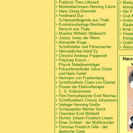
>
Publizist Theo Löbsack
>
Markg
>
Montanfachmann Henning Calvör
Absta
> Hans Georg Klamroth
>
Der P
> Ferdinand Dux -
> Graf 
Schauspiellegende aus Thale
> Andre
> Evolutionsbiologe Bernhard
Räuber
Rensch aus Thale
>
Arnd 
>
Musiker Wilhelm Wiebrecht
> Fried
>
Justus Jonas der Ältere
Königi
>
Alexander Kluge -
>
Gräfi
Schriftsteller und Filmemacher
>
Äbtis
> Heimatdichter Adolf Ey
>
Chronist Andreas Popperodt
Harz
> Polykarp Kusch –
Physik Nobelpreisträger
>
Fotozellenerfinder Julius Elster
und Hans Geitel
>
Hermann von Frankenberg
> Schriftstellerin Claire von Glümer
>
Pionier der Elektrotherapie -
C. G. Kratzenstein
>
Film-Fernsehpionier Emil Mechau
>
Schriftstellerin Christa Johannsen
>
Verleger Henning Große
>
Schauspieler Werner Stock
>
Chemiker Emil Wohlwill
>
Dichter Johann Friedrich Löwen
> Einar Schleef - der Multikünstler
>
Christian Friedrich Gille - der
deutsche Corot