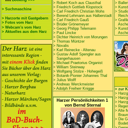
> Robert Koch aus Clausthal
>
Balle
> Friedrich Gottlieb Klopstock
> Kunst
> Suchmaschine
>
Carl Friedrich Christian Mohs
>
Studi
> Berend Lehmann aus Halberstadt
Reichen
> Harzorte mit Gastgebern
> Carl Friedrich Gauß
> Grafi
> Fotos vom Harz
>
Brüder Grönemeyer
Ascher
> Webcam's vom Harz
> Georg Philipp Telemann
>
Kunst
> Aktuelles aus dem Harz
> Paul Lincke
Ascher
>
Dichter Heinrich von Morungen
> Thomas Müntzer
>
Novalis
> Karl Reinecke - Altenau
> Gustav Adolf Spengler
aus
Sangerhausen
>
Michael Praetorius Organist
> William Steinway
> Wolfgang Stolze - Hohegeiß
>
Botanik-Pionier Johannes Thal
> Julius Wolff
> Andreas Werckmeister
> Adolph Freiherr Knigge
> zur K
> Harzg
> Harzg
Harzer Persönlichkeiten 1
> Harzg
von Bernd Sternal
> Regen
> Alte
Braun
>
Die G
Bodeta
> Gernr