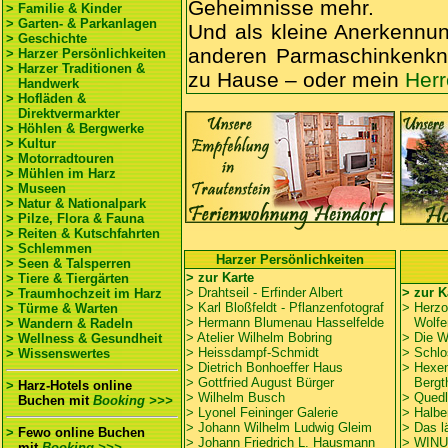
Geheimnisse mehr.
> Familie & Kinder
> Garten- & Parkanlagen
Und als kleine Anerkennu
> Geschichte
anderen Parmaschinkenkno
> Harzer Persönlichkeiten
> Harzer Traditionen &
zu Hause – oder mein
Her
Handwerk
> Hofläden &
Direktvermarkter
> Höhlen & Bergwerke
> Kultur
> Motorradtouren
> Mühlen im Harz
> Museen
> Natur & Nationalpark
> Pilze, Flora & Fauna
> Reiten & Kutschfahrten
> Schlemmen
Harzer Persönlichkeiten
> Seen & Talsperren
> zur Karte
> Tiere & Tiergärten
> Drahtseil - Erfinder Albert
> zur K
> Traumhochzeit im Harz
>
Karl Bloßfeldt - Pflanzenfotograf
> Herzo
> Türme & Warten
> Hermann Blumenau Hasselfelde
Wolfen
> Wandern & Radeln
> Atelier Wilhelm Bobring
> Die W
> Wellness & Gesundheit
> Heissdampf-Schmidt
> Schlo
> Wissenswertes
> Dietrich Bonhoeffer Haus
> Hexen
> Gottfried August Bürger
Bergth
>
Harz-Hotels online
> Wilhelm Busch
> Quedl
Buchen
mit
Booking >>>
> Lyonel Feininger Galerie
> Halbe
> Johann Wilhelm Ludwig Gleim
>
Das l
>
Fewo online Buchen
> Johann Friedrich L. Hausmann
>
WINU
mit
Booking >>>