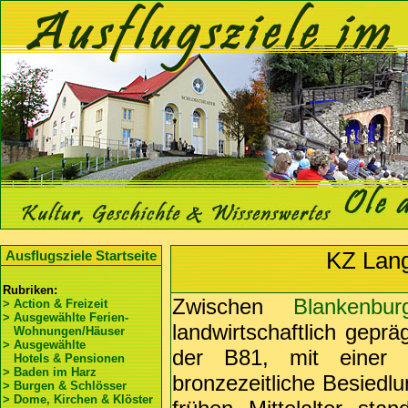
KZ Lang
Ausflugsziele Startseite
Rubriken:
Zwischen
Blankenbur
> Action & Freizeit
> Ausgewählte Ferien-
landwirtschaftlich geprä
Wohnungen/Häuser
> Ausgewählte
der B81, mit einer 
Hotels & Pensionen
> Baden im Harz
bronzezeitliche Besiedl
> Burgen & Schlösser
> Dome, Kirchen & Klöster