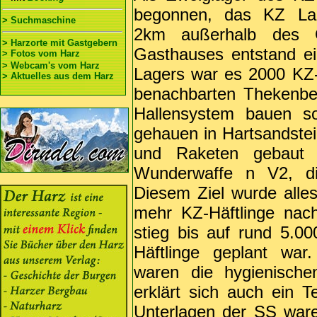
begonnen, das KZ Lang
> Suchmaschine
2km außerhalb des 
> Harzorte mit Gastgebern
Gasthauses entstand e
> Fotos vom Harz
> Webcam's vom Harz
Lagers war es 2000 KZ-H
> Aktuelles aus dem Harz
benachbarten Thekenber
Hallensystem bauen sol
gehauen in Hartsandstei
und Raketen gebaut 
Wunderwaffe n V2, die
Diesem Ziel wurde alle
mehr KZ-Häftlinge nach
stieg bis auf rund 5.0
Häftlinge geplant war
waren die hygienisch
erklärt sich auch ein T
Unterlagen der SS ware