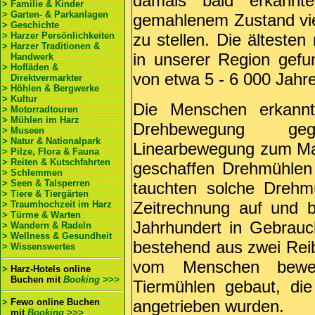
damals bald erkannte
> Familie & Kinder
> Garten- & Parkanlagen
gemahlenem Zustand viele
> Geschichte
> Harzer Persönlichkeiten
zu stellen. Die ältesten
> Harzer Traditionen &
in unserer Region gefu
Handwerk
> Hofläden &
von etwa 5 - 6 000 Jahr
Direktvermarkter
> Höhlen & Bergwerke
> Kultur
Die Menschen erkannt
> Motorradtouren
> Mühlen im Harz
Drehbewegung geg
> Museen
> Natur & Nationalpark
Linearbewegung zum Ma
> Pilze, Flora & Fauna
> Reiten & Kutschfahrten
geschaffen Drehmühlen
> Schlemmen
> Seen & Talsperren
tauchten solche Drehm
> Tiere & Tiergärten
Zeitrechnung auf und b
> Traumhochzeit im Harz
> Türme & Warten
Jahrhundert in Gebrau
> Wandern & Radeln
> Wellness & Gesundheit
bestehend aus zwei Rei
> Wissenswertes
vom Menschen bewe
>
Harz-Hotels online
Buchen
mit
Booking >>>
Tiermühlen gebaut, di
>
Fewo online Buchen
angetrieben wurden.
mit
Booking >>>