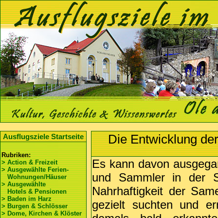
Die Entwicklung de
Ausflugsziele Startseite
Rubriken:
Es kann davon ausgega
> Action & Freizeit
> Ausgewählte Ferien-
und Sammler in der St
Wohnungen/Häuser
> Ausgewählte
Nahrhaftigkeit der Sam
Hotels & Pensionen
> Baden im Harz
gezielt suchten und e
> Burgen & Schlösser
> Dome, Kirchen & Klöster