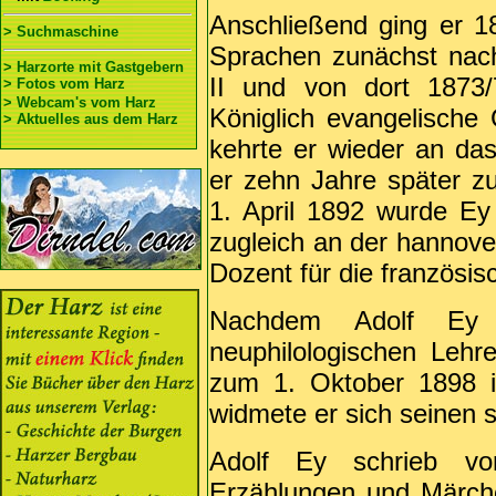
Anschließend ging er 1
> Suchmaschine
Sprachen zunächst nac
> Harzorte mit Gastgebern
II und von dort 1873
> Fotos vom Harz
> Webcam's vom Harz
Königlich evangelisch
> Aktuelles aus dem Harz
kehrte er wieder an d
er zehn Jahre später z
1. April 1892 wurde Ey
zugleich an der hannov
Dozent für die französi
Nachdem Adolf Ey 
neuphilologischen Lehr
zum 1. Oktober 1898 i
widmete er sich seinen sc
Adolf Ey schrieb vor
Erzählungen und Märche