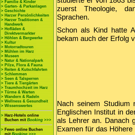
studierte er von 1863 bi
> Familie & Kinder
> Garten- & Parkanlagen
zuerst Theologie, d
> Geschichte
> Harzer Persönlichkeiten
Sprachen.
> Harzer Traditionen &
Handwerk
Schon als Kind hatte 
> Hofläden &
Direktvermarkter
bekam auch der Erfolg 
> Höhlen & Bergwerke
> Kultur
> Motorradtouren
> Mühlen im Harz
> Museen
> Natur & Nationalpark
> Pilze, Flora & Fauna
> Reiten & Kutschfahrten
> Schlemmen
> Seen & Talsperren
> Tiere & Tiergärten
> Traumhochzeit im Harz
> Türme & Warten
> Wandern & Radeln
> Wellness & Gesundheit
Nach seinem Studium 
> Wissenswertes
Englischen Institut in 
>
Harz-Hotels online
als Lehrer an. Danach 
Buchen
mit
Booking >>>
Examen für das Höhere 
>
Fewo online Buchen
mit
Booking >>>