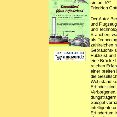
sie auch?“
Friedrich Got
Der Autor Be
und Flugzeug
und Technolog
Branchen, war
als Technologi
zahlreichen n
Gebrauchs- u
Publizist und
eine Brücke f
reichen Erfa
einer breiten
die Gesellsch
Wohlstand kom
Erfinder sin
Verborgenen.
dungsträgern 
Spiegel vorha
intelligente
Erfindertum i