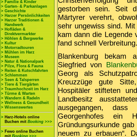
Christenverfolgung un
> Familie & Kinder
> Garten- & Parkanlagen
gestorben sein. Seit d
> Geschichte
> Harzer Persönlichkeiten
Märtyrer verehrt, obw
> Harzer Traditionen &
sehr ungewiss sind. Mit
Handwerk
> Hofläden &
kam dann die Legende v
Direktvermarkter
> Höhlen & Bergwerke
fand schnell Verbreitung
> Kultur
> Motorradtouren
> Mühlen im Harz
Blankenburg bekam 
> Museen
> Natur & Nationalpark
Siegfried von
Blankenb
> Pilze, Flora & Fauna
> Reiten & Kutschfahrten
Georg als Schutzpatr
> Schlemmen
> Seen & Talsperren
Kreuzzüge gute Sitte
> Tiere & Tiergärten
Hospitäler stifteten u
> Traumhochzeit im Harz
> Türme & Warten
Landbesitz ausstatte
> Wandern & Radeln
> Wellness & Gesundheit
ausgegangen, dass 
> Wissenswertes
Georgenhofes ein H
>
Harz-Hotels online
Buchen
mit
Booking >>>
Gründungsurkunde gab G
>
Fewo online Buchen
neuem zu erbauen“. Da
mit
Booking >>>