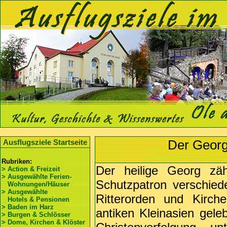
Der Georg
Ausflugsziele Startseite
Rubriken:
Der heilige Georg zäh
> Action & Freizeit
> Ausgewählte Ferien-
Schutzpatron verschiede
Wohnungen/Häuser
> Ausgewählte
Ritterorden und Kirch
Hotels & Pensionen
> Baden im Harz
antiken Kleinasien gele
> Burgen & Schlösser
> Dome, Kirchen & Klöster