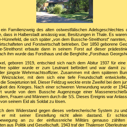
ein Familienzweig des alten ostwestfälischen Adelsgeschlechtes 
 dass in Halberstadt ansässig war, Besitzungen in Thale. Es waren
ünnefeld, die sich später „von dem Bussche-Streithorst“ nannten, d
irtschafteten und Forstwirtschaft betrieben. Der 1850 geborene Geo
Streithorst erbaute dann in seinem Forst auf dieser prädestini
ach ihm wurde das Forsthaus und die Berghöhe „Forsthaus Georgsh
el, geboren 1919, entschied sich nach dem Abitur 1937 für eine M
ahre später wurde er zum Leutnant befördert und war damit zu 
der jüngste Wehrmachtsoffizier. Zusammen mit dem späteren Bun
 Weizsäcker, mit dem sich eine tiefe Freundschaft entwickel
die Sowjetunion teil. Dieser Feldzug weckte erste Zweifel bei dem jun
igkeit des Krieges. Nach einer schweren Verwundung wurde er 1942
ort wurde von dem Bussche Augenzeuge einer Massenerschieß
dern, Frauen und Männern durch die SS. Dieses Ereignis war Anlass f
h von seinem Eid als Soldat zu lösen.
ich dem Widerstand gegen dieses verbrecherische System zu und
er mit seiner Einstellung nicht allein dastand. Er schlo
bewegung an zu der einflussreiche Militärs genauso zählten
ten aus Politik und Gesellschaft. 1943 traf der Thalenser Oberleutn