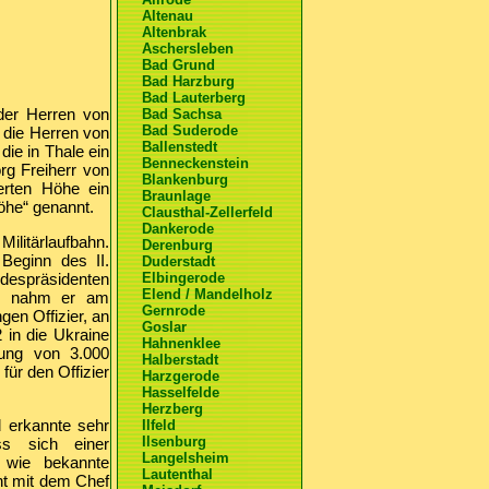
Altenau
Altenbrak
Aschersleben
Bad Grund
Bad Harzburg
Bad Lauterberg
der Herren von
Bad Sachsa
Bad Suderode
 die Herren von
Ballenstedt
ie in Thale ein
Benneckenstein
rg Freiherr von
Blankenburg
erten Höhe ein
Braunlage
öhe“ genannt.
Clausthal-Zellerfeld
Dankerode
ilitärlaufbahn.
Derenburg
Beginn des II.
Duderstadt
despräsidenten
Elbingerode
Elend / Mandelholz
te, nahm er am
Gernrode
gen Offizier, an
Goslar
 in die Ukraine
Hahnenklee
ung von 3.000
Halberstadt
ür den Offizier
Harzgerode
Hasselfelde
Herzberg
 erkannte sehr
Ilfeld
Ilsenburg
ss sich einer
Langelsheim
 wie bekannte
Lautenthal
ant mit dem Chef