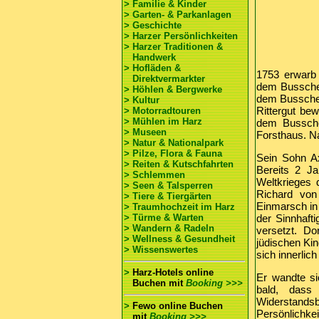
> Familie & Kinder
> Garten- & Parkanlagen
> Geschichte
> Harzer Persönlichkeiten
> Harzer Traditionen &
Handwerk
> Hofläden &
1753 erwarb 
Direktvermarkter
dem Bussche,
> Höhlen & Bergwerke
dem Bussche-H
> Kultur
Rittergut bew
> Motorradtouren
> Mühlen im Harz
dem Bussche-
> Museen
Forsthaus. N
> Natur & Nationalpark
> Pilze, Flora & Fauna
Sein Sohn Ax
> Reiten & Kutschfahrten
Bereits 2 J
> Schlemmen
Weltkrieges 
> Seen & Talsperren
Richard von
> Tiere & Tiergärten
Einmarsch in 
> Traumhochzeit im Harz
> Türme & Warten
der Sinnhaft
> Wandern & Radeln
versetzt. D
> Wellness & Gesundheit
jüdischen Kin
> Wissenswertes
sich innerlic
>
Harz-Hotels online
Er wandte s
Buchen
mit
Booking >>>
bald, dass 
Widerstands
>
Fewo online Buchen
Persönlichkei
mit
Booking >>>