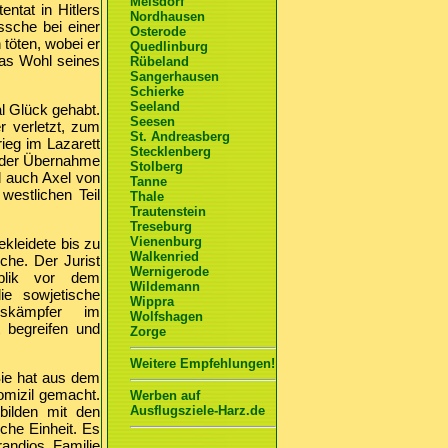
Meisdorf
ntat in Hitlers
Nordhausen
ssche bei einer
Osterode
 töten, wobei er
Quedlinburg
das Wohl seines
Rübeland
Sangerhausen
Schierke
Seeland
l Glück gehabt.
Seesen
r verletzt, zum
St. Andreasberg
ieg im Lazarett
Stecklenberg
h der Übernahme
Stolberg
d auch Axel von
Tanne
estlichen Teil
Thale
Trautenstein
Treseburg
Vienenburg
kleidete bis zu
Walkenried
che. Der Jurist
Wernigerode
blik vor dem
Wildemann
ie sowjetische
Wippra
dskämpfer im
Wolfshagen
t begreifen und
Zorge
Weitere Empfehlungen!
Sie hat aus dem
omizil gemacht.
Werben auf
bilden mit den
Ausflugsziele-Harz.de
che Einheit. Es
randios. Familie