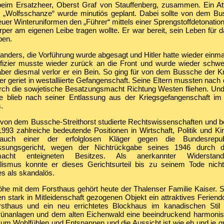
eim Ersatzheer, Oberst Graf von Stauffenberg, zusammen. Ein Atte
r „Wolfsschanze“ wurde minutiös geplant. Dabei sollte von dem Bu
uer Winteruniformen den „Führer“ mittels einer Sprengstoffdetonation
per am eigenen Leibe tragen wollte. Er war bereit, sein Leben für 
ben.
nders, die Vorführung wurde abgesagt und Hitler hatte wieder einma
fizier musste wieder zurück an die Front und wurde wieder schwe
aber diesmal verlor er ein Bein. So ging für von dem Bussche der Kr
r geriet in westalliierte Gefangenschaft. Seine Eltern mussten nac
rch die sowjetische Besatzungsmacht Richtung Westen fliehen. Un
blieb nach seiner Entlassung aus der Kriegsgefangenschaft im w
.
 von dem Bussche-Streithorst studierte Rechtswissenschaften und be
93 zahlreiche bedeutende Positionen in Wirtschaft, Politik und Kir
uch einer der erfolglosen Kläger gegen die Bundesrepu
ssungsgericht, wegen der Nichtrückgabe seines 1946 durch d
macht enteigneten Besitzes. Als anerkannter Widerstan
alismus konnte er dieses Gerichtsurteil bis zu seinem Tode nich
es als skandalös.
he mit dem Forsthaus gehört heute der Thalenser Familie Kaiser. 
 stark in Mitleidenschaft gezogenen Objekt ein attraktives Feriend
sthaus und ein neu errichtetes Blockhaus im kanadischen Stil 
rünanlagen und dem alten Eichenwald eine beeindruckend harmonis
 zum Wohlfühlen und Entspannen und die Aussicht ist wie eh und je g