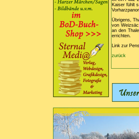
Kaiser fühlt 
Vorharzpanor
Übrigens, Th
von Weizsäck
an den Thal
errichten.
Link zur Pen
zurück