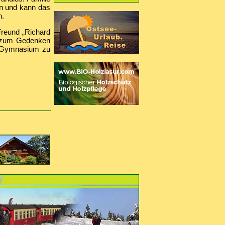
en und kann das
h.
reund „Richard
, zum Gedenken
m Gymnasium zu