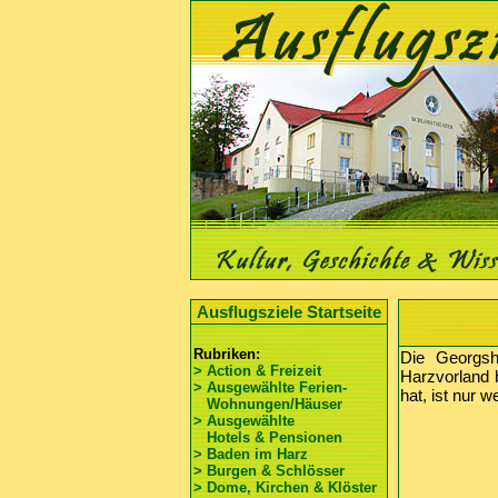
Ausflugsziele Startseite
Rubriken:
Die Georgshö
> Action & Freizeit
Harzvorland 
> Ausgewählte Ferien-
hat, ist nur 
Wohnungen/Häuser
> Ausgewählte
Hotels & Pensionen
> Baden im Harz
> Burgen & Schlösser
> Dome, Kirchen & Klöster