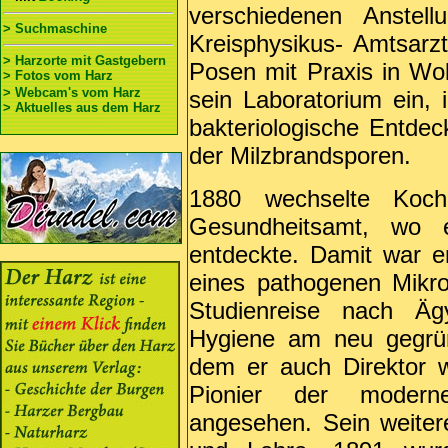
verschiedenen Anstel
> Suchmaschine
Kreisphysikus- Amtsarz
> Harzorte mit Gastgebern
Posen mit Praxis in Woll
> Fotos vom Harz
> Webcam's vom Harz
sein Laboratorium ein, 
> Aktuelles aus dem Harz
bakteriologische Entde
der Milzbrandsporen.
1880 wechselte Koch
Gesundheitsamt, wo 
entdeckte. Damit war er
eines pathogenen Mikro
Studienreise nach Äg
Hygiene am neu gegründ
dem er auch Direktor 
Pionier der modern
angesehen. Sein weite