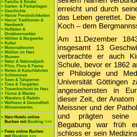
seinem Namen verbunden
> Familie & Kinder
> Garten- & Parkanlagen
erreicht und durch sei
> Geschichte
> Harzer Persönlichkeiten
das Leben gerettet. Die
> Harzer Traditionen &
Koch – dem Bergmannss
Handwerk
> Hofläden &
Direktvermarkter
Am 11.Dezember 1843
> Höhlen & Bergwerke
> Kultur
insgesamt 13 Geschw
> Motorradtouren
> Mühlen im Harz
verbrachte er auch K
> Museen
> Natur & Nationalpark
Schule, bevor er 1862 an
> Pilze, Flora & Fauna
> Reiten & Kutschfahrten
er Philologie und Med
> Schlemmen
> Seen & Talsperren
Universität Göttingen
> Tiere & Tiergärten
angesehensten in Eur
> Traumhochzeit im Harz
> Türme & Warten
dieser Zeit, der Anatom
> Wandern & Radeln
> Wellness & Gesundheit
Meissner und der Patho
> Wissenswertes
und prägten seine E
>
Harz-Hotels online
Buchen
mit
Booking >>>
Begabung war früh ers
>
Fewo online Buchen
schloss er sein Medizin
mit
Booking >>>