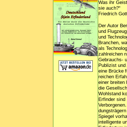
Was ihr Geist
sie auch?“
Friedrich Got
Der Autor Be
und Flugzeug
und Technolog
Branchen, war
als Technologi
zahlreichen n
Gebrauchs- u
Publizist und
eine Brücke f
reichen Erfa
einer breiten
die Gesellsch
Wohlstand kom
Erfinder sin
Verborgenen.
dungsträgern 
Spiegel vorha
intelligente