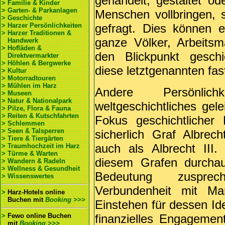
gehandelt, gestaltet o
> Familie & Kinder
> Garten- & Parkanlagen
Menschen vollbringen, 
> Geschichte
> Harzer Persönlichkeiten
gefragt. Dies können 
> Harzer Traditionen &
ganze Völker, Arbeits
Handwerk
> Hofläden &
den Blickpunkt geschi
Direktvermarkter
> Höhlen & Bergwerke
diese letztgenannten fast
> Kultur
> Motorradtouren
> Mühlen im Harz
Andere Persönlich
> Museen
> Natur & Nationalpark
weltgeschichtliches gel
> Pilze, Flora & Fauna
> Reiten & Kutschfahrten
Fokus geschichtlicher 
> Schlemmen
> Seen & Talsperren
sicherlich Graf Albrech
> Tiere & Tiergärten
auch als Albrecht III
> Traumhochzeit im Harz
> Türme & Warten
diesem Grafen durchau
> Wandern & Radeln
> Wellness & Gesundheit
Bedeutung zusprech
> Wissenswertes
Verbundenheit mit Mar
>
Harz-Hotels online
Buchen
mit
Booking >>>
Einstehen für dessen Id
>
Fewo online Buchen
finanzielles Engagemen
mit
Booking >>>