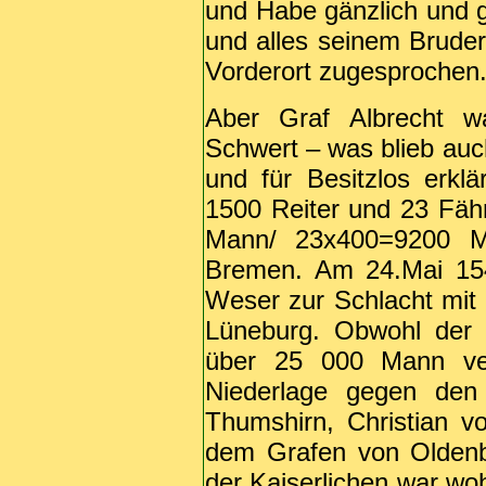
und Habe gänzlich und ga
und alles seinem Brude
Vorderort zugesprochen
Aber Graf Albrecht w
Schwert – was blieb auc
und für Besitzlos erkl
1500 Reiter und 23 Fäh
Mann/ 23x400=9200 M
Bremen. Am 24.Mai 15
Weser zur Schlacht mit 
Lüneburg. Obwohl der H
über 25 000 Mann verf
Niederlage gegen den
Thumshirn, Christian v
dem Grafen von Oldenbu
der Kaiserlichen war wo