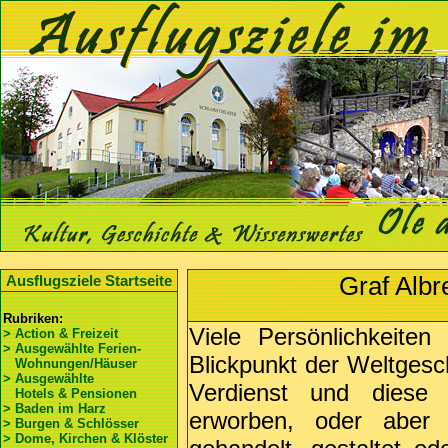
Graf Albr
Ausflugsziele Startseite
Rubriken:
Viele Persönlichkeiten
> Action & Freizeit
> Ausgewählte Ferien-
Blickpunkt der Weltgesc
Wohnungen/Häuser
> Ausgewählte
Verdienst und diese
Hotels & Pensionen
> Baden im Harz
erworben, oder aber
> Burgen & Schlösser
> Dome, Kirchen & Klöster