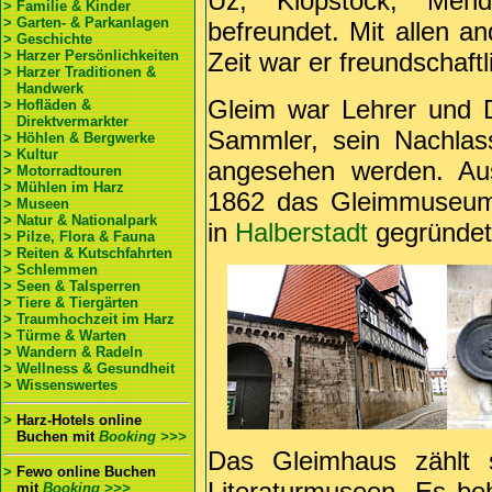
Uz, Klopstock, Men
> Familie & Kinder
> Garten- & Parkanlagen
befreundet. Mit allen an
> Geschichte
> Harzer Persönlichkeiten
Zeit war er freundschaft
> Harzer Traditionen &
Handwerk
Gleim war Lehrer und D
> Hofläden &
Direktvermarkter
Sammler, sein Nachlass
> Höhlen & Bergwerke
> Kultur
angesehen werden. Au
> Motorradtouren
> Mühlen im Harz
1862 das Gleimmuseum
> Museen
> Natur & Nationalpark
in
Halberstadt
gegründet
> Pilze, Flora & Fauna
> Reiten & Kutschfahrten
> Schlemmen
> Seen & Talsperren
> Tiere & Tiergärten
> Traumhochzeit im Harz
> Türme & Warten
> Wandern & Radeln
> Wellness & Gesundheit
> Wissenswertes
>
Harz-Hotels online
Buchen
mit
Booking >>>
Das Gleimhaus zählt 
>
Fewo online Buchen
Literaturmuseen. Es beh
mit
Booking >>>