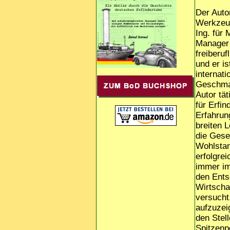
Der Autor
Werkzeug
Ing. für
Manager 
freiberuf
und er is
internat
Geschmac
Autor tä
für Erfi
Erfahrun
breiten 
die Gese
Wohlstan
erfolgre
immer im
den Ents
Wirtschaf
versucht
aufzuzei
den Stel
Spitzenpo