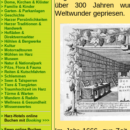
> Dome, Kirchen & Klöster
über 300 Jahren wur
> Familie & Kinder
> Garten- & Parkanlagen
Weltwunder gepriesen.
> Geschichte
> Harzer Persönlichkeiten
> Harzer Traditionen &
Handwerk
> Hofläden &
Direktvermarkter
> Höhlen & Bergwerke
> Kultur
> Motorradtouren
> Mühlen im Harz
> Museen
> Natur & Nationalpark
> Pilze, Flora & Fauna
> Reiten & Kutschfahrten
> Schlemmen
> Seen & Talsperren
> Tiere & Tiergärten
> Traumhochzeit im Harz
> Türme & Warten
> Wandern & Radeln
> Wellness & Gesundheit
> Wissenswertes
>
Harz-Hotels online
Buchen
mit
Booking >>>
>
Fewo online Buchen