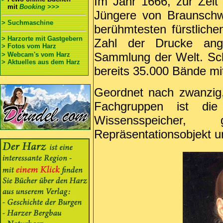
Im Jahr 1666, zur Zei
mit
Booking >>>
Jüngere von Braunschwe
> Suchmaschine
berühmtesten fürstlic
> Harzorte mit Gastgebern
Zahl der Drucke ange
> Fotos vom Harz
Sammlung der Welt. Sch
> Webcam's vom Harz
> Aktuelles aus dem Harz
bereits 35.000 Bände mit
Geordnet nach zwanzig
Fachgruppen ist die 
Wissensspeicher, 
Repräsentationsobjekt un